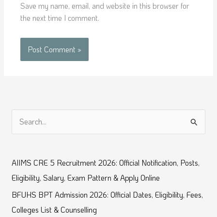
Save my name, email, and website in this browser for
the next time I comment.
S
e
a
AIIMS CRE 5 Recruitment 2026: Official Notification, Posts,
r
Eligibility, Salary, Exam Pattern & Apply Online
c
BFUHS BPT Admission 2026: Official Dates, Eligibility, Fees,
h
Colleges List & Counselling
f