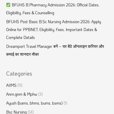
BFUHS B.Pharmacy Admission 2026: Official Dates,
o
Eligibility, Fees & Counselling
r
BFUHS Post Basic B.Sc Nursing Admission 2026: Apply
:
Online for PPBNET, Eligibility, Fees, Important Dates &
Complete Details
Dreamport Travel Manager बनें – घर बैठे ऑनलाइन करियर और
कमाई का शानदार मौका
Categories
AIIMS
(11)
Anm,gnm & Mphw
(3)
Ayush (bams, bhms, bums, bsms)
(1)
Bsc Nursing
(14)